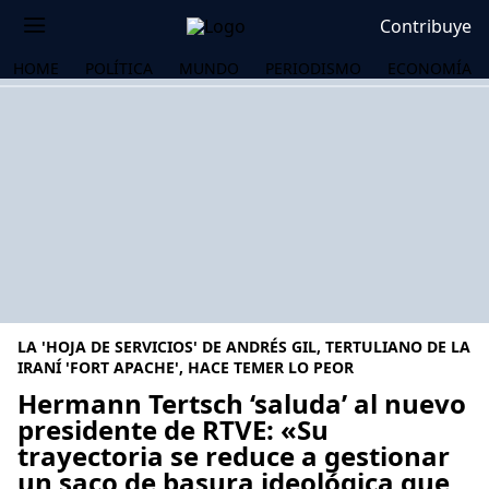
Contribuye
HOME
POLÍTICA
MUNDO
PERIODISMO
ECONOMÍA
LA 'HOJA DE SERVICIOS' DE ANDRÉS GIL, TERTULIANO DE LA
IRANÍ 'FORT APACHE', HACE TEMER LO PEOR
Hermann Tertsch ‘saluda’ al nuevo
presidente de RTVE: «Su
OS
trayectoria se reduce a gestionar
un saco de basura ideológica que