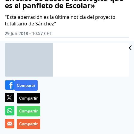
es el panfleto de Escolar»
"Esta aberración es la última noticia del proyecto
totalitario de Sánchez"
29 Jun 2018 - 10:57 CET
Archivado en:
ARSENIO ESCOLAR
FRANCISCO MARHUENDA
IGNACI
Compartir
Compartir
Compartir
Compartir