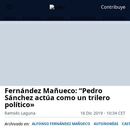
Contribuye
HOME
POLÍTICA
MUNDO
PERIODISMO
ECONOMÍA
Fernández Mañueco: “Pedro
Sánchez actúa como un trilero
político»
Ramsés Laguna
16 Dic 2019 - 10:34 CET
OS
Archivado en:
ALFONSO FERNÁNDEZ MAÑUECO
AUTONOMÍAS
CAST