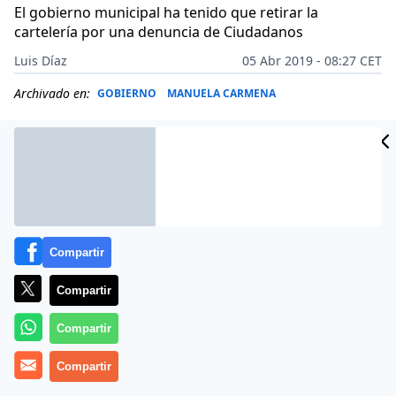
El gobierno municipal ha tenido que retirar la
cartelería por una denuncia de Ciudadanos
Luis Díaz
05 Abr 2019 - 08:27 CET
Archivado en:
GOBIERNO
MANUELA CARMENA
Compartir
Compartir
Compartir
Compartir
El Gobierno de
Manuela Carmena
hace trampas a
escasos meses de las elecciones y ha tenido que