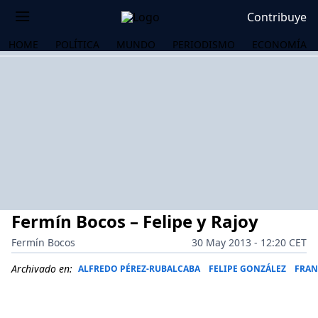
Contribuye
HOME
POLÍTICA
MUNDO
PERIODISMO
ECONOMÍA
Fermín Bocos – Felipe y Rajoy
Fermín Bocos
30 May 2013 - 12:20 CET
Archivado en:
ALFREDO PÉREZ-RUBALCABA
FELIPE GONZÁLEZ
FRAN
OS