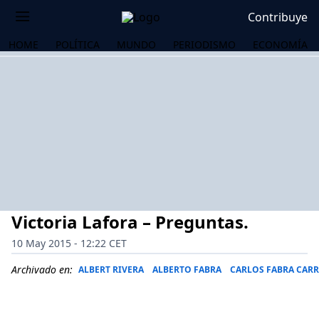
Contribuye
HOME
POLÍTICA
MUNDO
PERIODISMO
ECONOMÍA
Victoria Lafora – Preguntas.
10 May 2015 - 12:22 CET
Archivado en:
ALBERT RIVERA
ALBERTO FABRA
CARLOS FABRA CAR
OS