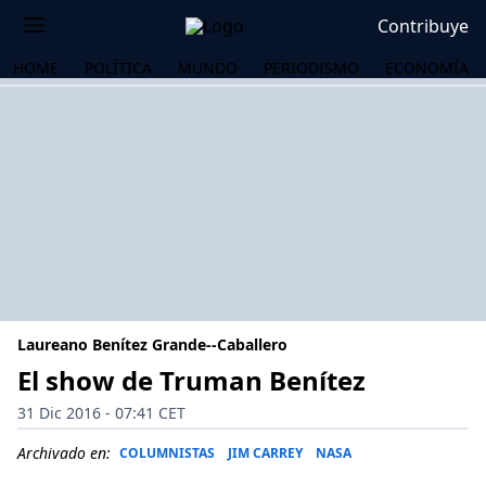
Contribuye
HOME
POLÍTICA
MUNDO
PERIODISMO
ECONOMÍA
Laureano Benítez Grande--Caballero
El show de Truman Benítez
31 Dic 2016 - 07:41 CET
OS
Archivado en:
COLUMNISTAS
JIM CARREY
NASA