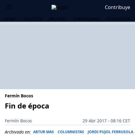
Contribuye
HOME
POLÍTICA
MUNDO
PERIODISMO
ECONOMÍA
Fermín Bocos
Fin de época
OS
Fermín Bocos
29 Abr 2017 - 08:16 CET
Archivado en:
ARTUR MAS
COLUMNISTAS
JORDI PUJOL FERRUSOLA