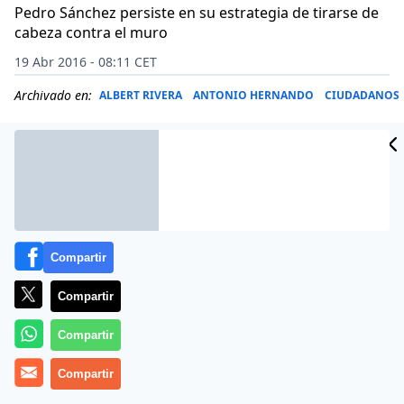
Pedro Sánchez persiste en su estrategia de tirarse de
cabeza contra el muro
19 Abr 2016 - 08:11 CET
Archivado en:
ALBERT RIVERA
ANTONIO HERNANDO
CIUDADANOS
Compartir
Compartir
Compartir
Compartir
«En mayo volveré como presidente del Gobierno».