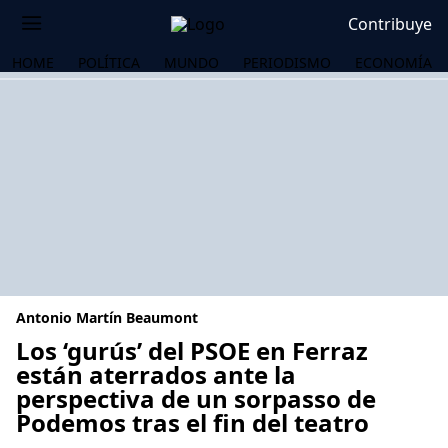
Contribuye
HOME
POLÍTICA
MUNDO
PERIODISMO
ECONOMÍA
Antonio Martín Beaumont
Los ‘gurús’ del PSOE en Ferraz
están aterrados ante la
perspectiva de un sorpasso de
OS
Podemos tras el fin del teatro