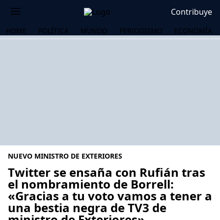
Contribuye
HOME
POLÍTICA
MUNDO
PERIODISMO
ECONOMÍA
NUEVO MINISTRO DE EXTERIORES
Twitter se ensaña con Rufián tras
el nombramiento de Borrell:
«Gracias a tu voto vamos a tener a
OS
una bestia negra de TV3 de
ministro de Exteriores»