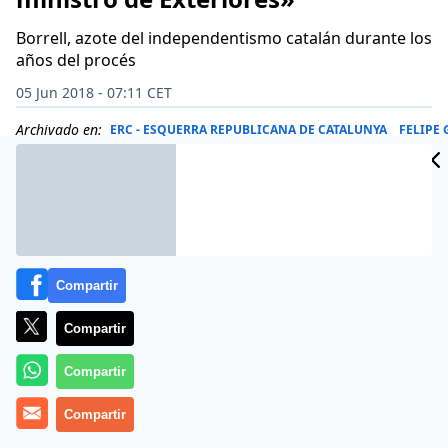
Borrell, azote del independentismo catalán durante los
años del procés
05 Jun 2018 - 07:11 CET
Archivado en:
ERC - ESQUERRA REPUBLICANA DE CATALUNYA
FELIPE
Compartir
Compartir
Compartir
Compartir
El expresidente del Parlamento Europeo
Josep Borrell