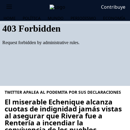
Contribuye
HOME
POLÍTICA
MUNDO
PERIODISMO
ECONOMÍA
TWITTER APALEA AL PODEMITA POR SUS DECLARACIONES
El miserable Echenique alcanza
cuotas de indignidad jamás vistas
al asegurar que Rivera fue a
OS
Rentería a incendiar la
convivencia de los pueblos