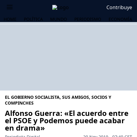
Contribuye
HOME
POLÍTICA
MUNDO
PERIODISMO
ECONOMÍA
EL GOBIERNO SOCIALISTA, SUS AMIGOS, SOCIOS Y
COMPINCHES
Alfonso Guerra: «El acuerdo entre
el PSOE y Podemos puede acabar
OS
en drama»
Periodista Digital
20 Nov 2019 - 07:40 CET