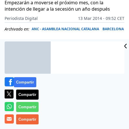
Empezarán a moverse el próximo mes, con la
intención de llegar a la secesión un año después
Periodista Digital
13 Mar 2014 - 09:52 CET
Archivado en:
ANC - ASAMBLEA NACIONAL CATALANA
BARCELONA
Compartir
Compartir
Compartir
La ponencia política de la Asamblea Nacional Catalana
Compartir
(ANC) considera claramente un escenario