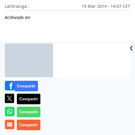
LaOtraLiga .
19 Mar 2014 - 14:07 CET
Archivado en:
Compartir
Compartir
Más información
Compartir
Compartir