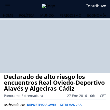
Contribuye
HOME
POLÍTICA
MUNDO
PERIODISMO
ECONOMÍA
Declarado de alto riesgo los
encuentros Real Oviedo-Deportivo
Alavés y Algeciras-Cádiz
Panorama Extremadura
27 Ene 2016 - 06:11 CET
OS
Archivado en:
DEPORTIVO ALAVÉS
EXTREMADURA