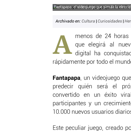
Fantapapa: el videojuego que simula la elecció
Archivado en:
Cultura
|
Curiosidades
|
Her
A
menos de 24 horas d
que elegirá al nue
digital ha conquist
rápidamente por todo el mund
Fantapapa
, un videojuego qu
predecir quién será el pró
convertido en un éxito vi
participantes y un crecimie
10.000 nuevos usuarios diario
Este peculiar juego, creado po