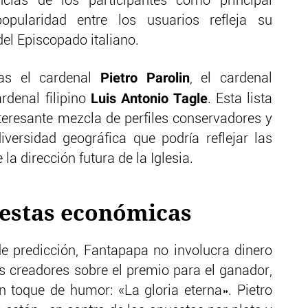
cias de los participantes como principal
pularidad entre los usuarios refleja su
del Episcopado italiano.
Pietro Parolin
ias el cardenal
, el cardenal
Luis Antonio Tagle
rdenal filipino
. Esta lista
nteresante mezcla de perfiles conservadores y
versidad geográfica que podría reflejar las
 la dirección futura de la Iglesia.
uestas económicas
de predicción, Fantapapa no involucra dinero
s creadores sobre el premio para el ganador,
n toque de humor: «La gloria eterna». Pietro