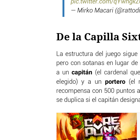
pic.twitter.com/qYwhgk
— Mirko Macari (@rattod
De la Capilla Si
La estructura del juego sigue 
pero con sotanas en lugar de 
capitán
a un
(el cardenal qu
portero
elegido) y a un
(el 
recompensa con 500 puntos a q
se duplica si el capitán design