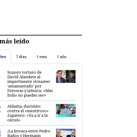
más leído
 hrs
7 días
1 mes
1 año
Sonoro tortazo de
David Alandete al
impertinente streamer
‘amamantado’ por
Ferreras y laSexta: «Más
bobo no puedes ser»
Aldama, durísimo
contra el «mentiroso»
Zapatero: «Va a ir a la
cárcel»
¡La bronca entre Pedro
Baños y Hermann