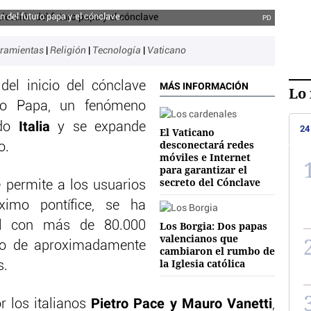
n del futuro papa y el cónclave.
PD
ramientas
|
Religión
|
Tecnología
|
Vaticano
el inicio del cónclave
MÁS INFORMACIÓN
Lo 
vo Papa, un fenómeno
Italia
ado
y se expande
24
El Vaticano
desconectará redes
o.
móviles e Internet
para garantizar el
secreto del Cónclave
e permite a los usuarios
ximo pontífice, se ha
ral con más de 80.000
Los Borgia: Dos papas
valencianos que
nto de aproximadamente
cambiaron el rumbo de
la Iglesia católica
s.
Pietro Pace y Mauro Vanetti
r los italianos
,