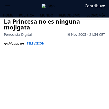
Contribuye
HOME
POLÍTICA
MUNDO
PERIODISMO
ECONOMÍA
La Princesa no es ninguna
mojigata
Periodista Digital
19 Nov 2005 - 21:54 CET
Archivado en:
TELEVISIÓN
OS