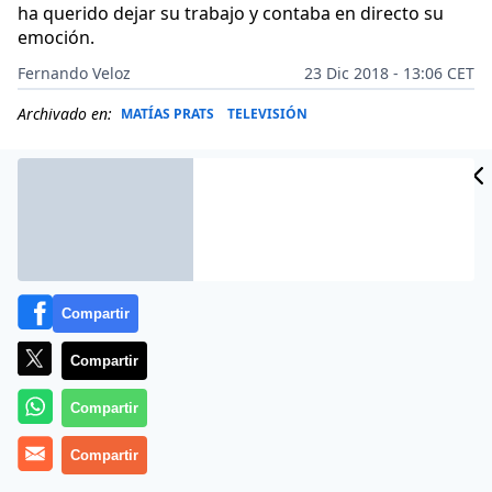
ha querido dejar su trabajo y contaba en directo su
emoción.
Fernando Veloz
23 Dic 2018 - 13:06 CET
Archivado en:
MATÍAS PRATS
TELEVISIÓN
Compartir
Compartir
Compartir
Compartir
Lara Escudero
ha protagonizado uno de más euforia
en televisión.
La reportera de Antena 3 Noticias
se