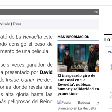
PD
evisión
|
Tenis
lató de
La Revuelta
este
MÁS INFORMACIÓN
Lo 
ndo consigo el peso de
umento de una película.
24
seis veces ganador de
David
ma presentado por
El inesperado giro de
 de
Inside: Ganar. Perder.
Luz Casal en ‘La
Revuelta’: nobleza,
orias donde revela una
humor y solidaridad en
prime time
 alta gloria hasta las
más peligrosas del Reino