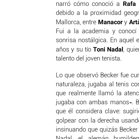
Rafa 
narró cómo conoció a
debido a la proximidad geogr
Manacor
Art
Mallorca, entre
y
Fui a la academia y conocí 
sonrisa nostálgica. En aquel
Toni Nadal
años y su tío
, qui
talento del joven tenista.
Lo que observó Becker fue cur
naturaleza, jugaba al tenis co
que realmente llamó la aten
jugaba con ambas manos». B
que él considera clave: sugir
golpear con la derecha usan
insinuando que quizás Becker 
Nadal, el alemán humildem