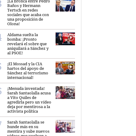
¡La bronca entre Pedro
Baños y Hermann
Tertsch en redes
sociales que acaba con
una proposición de
Olona!
Aldama suelta la
bomba: ¡Pronto
revelará el sobre que
aniquilará a Sánchez y
al PSOE!
¡El Mossad y la CIA
hartos del apoyo de
Sánchez al terrorismo
internacional!
¡Menuda inventada!
Sarah Santaolalla acusa
a Vito Quiles de
agredirla pero un vídeo
deja por mentirosa a la
activista política
Sarah Santaolalla se
hunde más en su
mentira y sube nuevos
vídeos que vuelven a