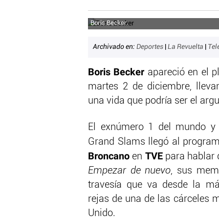
Boris Becker.
Archivado en:
Deportes
|
La Revuelta
|
Tel
Boris Becker
apareció en el p
martes 2 de diciembre, lleva
una vida que podría ser el arg
El exnúmero 1 del mundo y 
Grand Slams llegó al progra
Broncano
TVE
en
para hablar
Empezar de nuevo
, sus mem
travesía que va desde la más
rejas de una de las cárceles 
Unido.