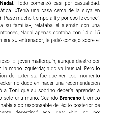
Nadal
. Todo comenzó casi por casualidad,
áfica. «Tenía una casa cerca de la suya en
à
. Pasé mucho tiempo allí y por eso le conocí.
a su familia», relataba el alemán con una
 entonces, Nadal apenas contaba con 14 o 15
en era su entrenador, le pidió consejo sobre el
ioso. El joven mallorquín, aunque diestro por
n la mano izquierda; algo ya inusual. Pero lo
ción del extenista fue que «en ese momento
ecker no dudó en hacer una recomendación
ió a Toni que su sobrino debería aprender a
Broncano
do solo una mano. Cuando
bromeó
había sido responsable del éxito posterior de
ente desestimó esa idea: «No, no, no;