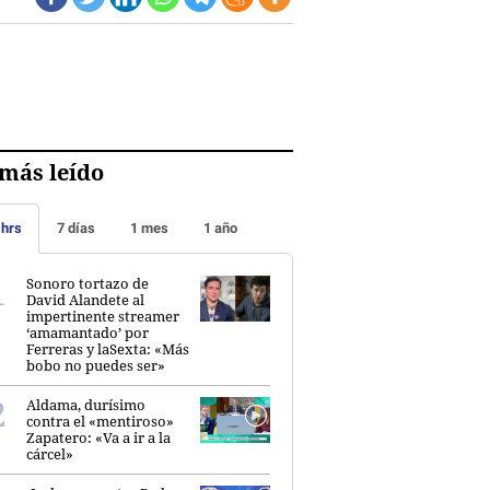
más leído
 hrs
7 días
1 mes
1 año
Sonoro tortazo de
David Alandete al
impertinente streamer
‘amamantado’ por
Ferreras y laSexta: «Más
bobo no puedes ser»
Aldama, durísimo
contra el «mentiroso»
Zapatero: «Va a ir a la
cárcel»