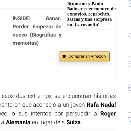
Broncano y Paula
Badosa: reencuentro de
exnovios, reproches,
INSIDE: Ganar.
zascas y una sorpresa
en 'La revuelta'
Perder. Empezar de
nuevo (Biografías y
memorias)
Comprar en Amazon
 esos dos extremos se encuentran historias
Rafa Nadal
ento en que aconsejó a un joven
Roger
eo, o sus intentos por persuadir a
Alemania
Suiza
a a
en lugar de a
.