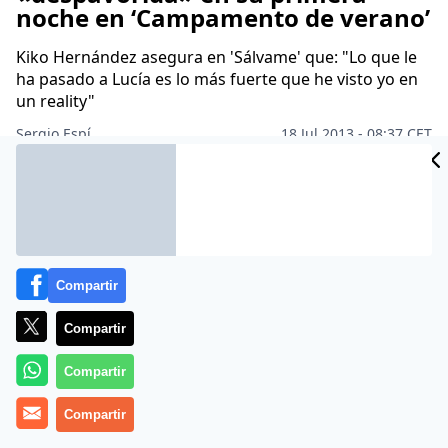
noche en ‘Campamento de verano’
Kiko Hernández asegura en 'Sálvame' que: "Lo que le
ha pasado a Lucía es lo más fuerte que he visto yo en
un reality"
Sergio Espí
18 Jul 2013 - 08:37 CET
Archivado en:
3 SEGUNDOS
KARMELE MARCHANTE
KIKO HERNÁND
Compartir
Compartir
Compartir
Compartir