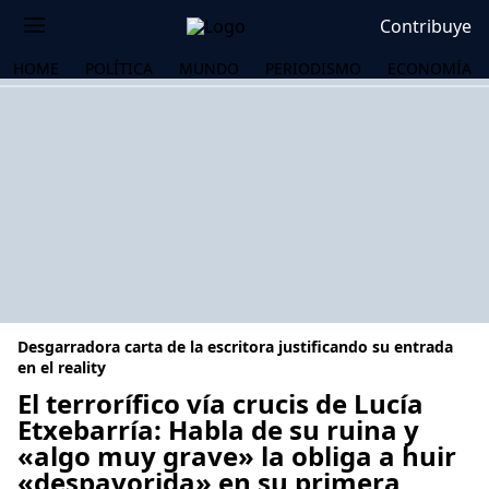
Contribuye
HOME
POLÍTICA
MUNDO
PERIODISMO
ECONOMÍA
Desgarradora carta de la escritora justificando su entrada
en el reality
El terrorífico vía crucis de Lucía
Etxebarría: Habla de su ruina y
OS
«algo muy grave» la obliga a huir
«despavorida» en su primera