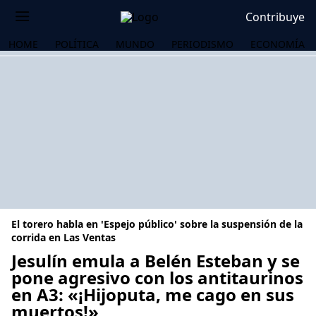
Contribuye
HOME
POLÍTICA
MUNDO
PERIODISMO
ECONOMÍA
El torero habla en 'Espejo público' sobre la suspensión de la
corrida en Las Ventas
Jesulín emula a Belén Esteban y se
pone agresivo con los antitaurinos
OS
en A3: «¡Hijoputa, me cago en sus
muertos!»