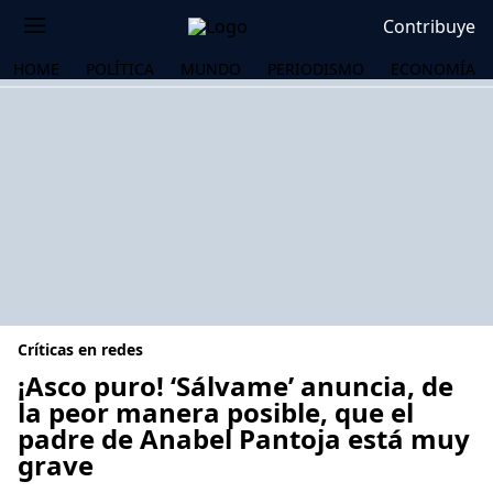
Contribuye
HOME
POLÍTICA
MUNDO
PERIODISMO
ECONOMÍA
Críticas en redes
¡Asco puro! ‘Sálvame’ anuncia, de
la peor manera posible, que el
padre de Anabel Pantoja está muy
OS
grave