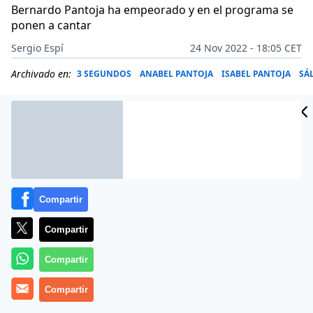
Bernardo Pantoja ha empeorado y en el programa se
ponen a cantar
Sergio Espí
24 Nov 2022 - 18:05 CET
Archivado en:
3 SEGUNDOS
ANABEL PANTOJA
ISABEL PANTOJA
SÁ
Compartir
Compartir
Compartir
Compartir
Más información