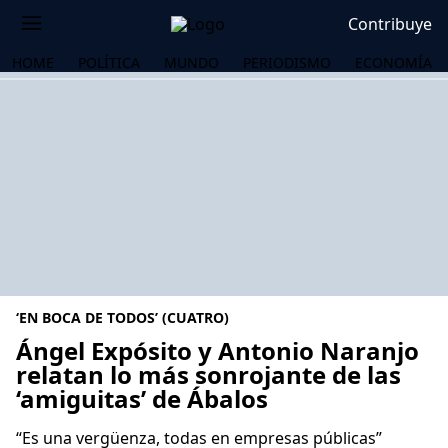
Contribuye
HOME
POLÍTICA
MUNDO
PERIODISMO
ECONOMÍA
‘EN BOCA DE TODOS’ (CUATRO)
Ángel Expósito y Antonio Naranjo
relatan lo más sonrojante de las
‘amiguitas’ de Ábalos
OS
“Es una vergüenza, todas en empresas públicas”