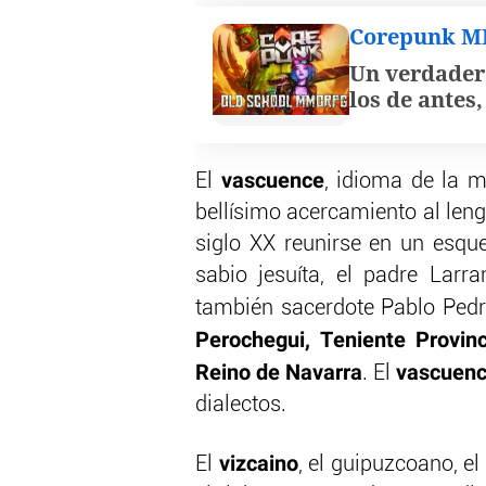
Corepunk 
Un verdader
los de antes
vascuence
El
, idioma de la m
bellísimo acercamiento al leng
siglo XX reunirse en un esqu
sabio jesuíta, el padre Larr
también sacerdote Pablo Pedro
Perochegui, Teniente Provinci
Reino de Navarra
vascuen
. El
dialectos.
vizcaino
El
, el guipuzcoano, el 