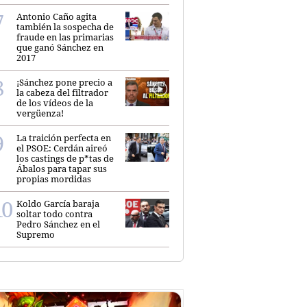
Antonio Caño agita
también la sospecha de
fraude en las primarias
que ganó Sánchez en
2017
¡Sánchez pone precio a
la cabeza del filtrador
de los vídeos de la
vergüenza!
La traición perfecta en
el PSOE: Cerdán aireó
los castings de p*tas de
Ábalos para tapar sus
propias mordidas
Koldo García baraja
soltar todo contra
Pedro Sánchez en el
Supremo