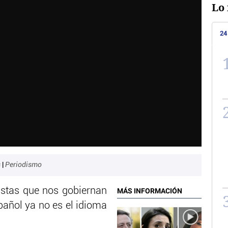
Lo 
24
s
|
Periodismo
istas que nos gobiernan
MÁS INFORMACIÓN
pañol ya no es el idioma