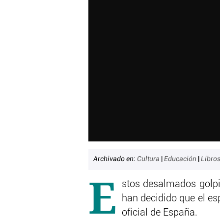
Archivado en:
Cultura
|
Educación
|
Libro
E
stos desalmados golp
han decidido que el es
oficial de España.