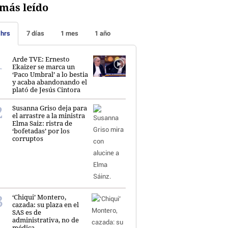
más leído
 hrs
7 días
1 mes
1 año
Arde TVE: Ernesto
Ekaizer se marca un
‘Paco Umbral’ a lo bestia
y acaba abandonando el
plató de Jesús Cintora
Susanna Griso deja para
el arrastre a la ministra
Elma Saiz: ristra de
‘bofetadas’ por los
corruptos
‘Chiqui’ Montero,
cazada: su plaza en el
SAS es de
administrativa, no de
médica