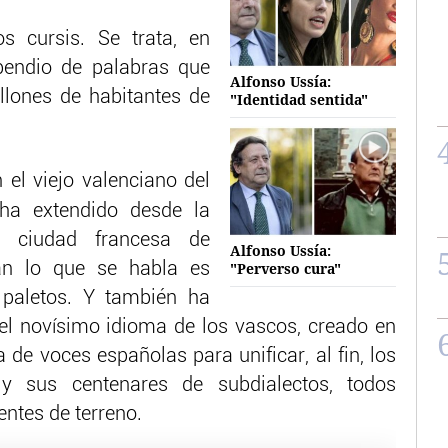
os cursis. Se trata, en
endio de palabras que
Alfonso Ussía:
lones de habitantes de
"Identidad sentida"
n el viejo valenciano del
ha extendido desde la
a ciudad francesa de
Alfonso Ussía:
ñán lo que se habla es
"Perverso cura"
 paletos. Y también ha
, el novísimo idioma de los vascos, creado en
 de voces españolas para unificar, al fin, los
 y sus centenares de subdialectos, todos
entes de terreno.