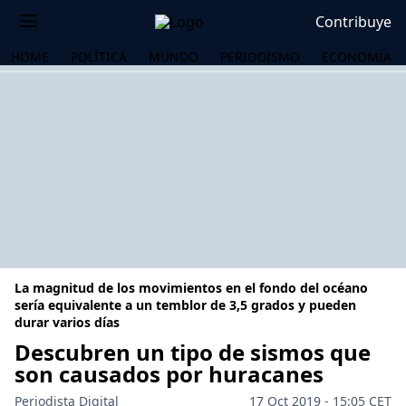
Contribuye
HOME
POLÍTICA
MUNDO
PERIODISMO
ECONOMÍA
La magnitud de los movimientos en el fondo del océano
sería equivalente a un temblor de 3,5 grados y pueden
durar varios días
Descubren un tipo de sismos que
OS
son causados por huracanes
Periodista Digital
17 Oct 2019 - 15:05 CET