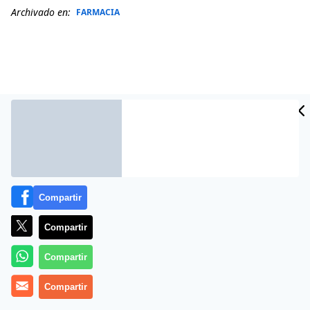
Archivado en:
FARMACIA
Compartir
Compartir
Más información
Compartir
Compartir