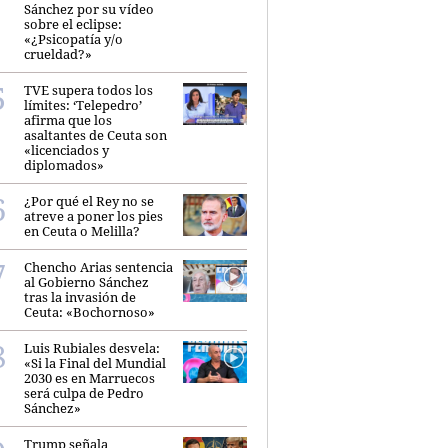
Sánchez por su vídeo
sobre el eclipse:
«¿Psicopatía y/o
crueldad?»
TVE supera todos los
límites: ‘Telepedro’
afirma que los
asaltantes de Ceuta son
«licenciados y
diplomados»
¿Por qué el Rey no se
atreve a poner los pies
en Ceuta o Melilla?
Chencho Arias sentencia
al Gobierno Sánchez
tras la invasión de
Ceuta: «Bochornoso»
Luis Rubiales desvela:
«Si la Final del Mundial
2030 es en Marruecos
será culpa de Pedro
Sánchez»
Trump señala