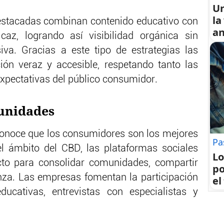
U
la
stacadas combinan contenido educativo con
an
caz, logrando así visibilidad orgánica sin
iva. Gracias a este tipo de estrategias las
ón veraz y accesible, respetando tanto las
xpectativas del público consumidor.
munidades
conoce que los consumidores son los mejores
Pa
l ámbito del CBD, las plataformas sociales
Lo
cto para consolidar comunidades, compartir
po
nza. Las empresas fomentan la participación
el
ducativas, entrevistas con especialistas y