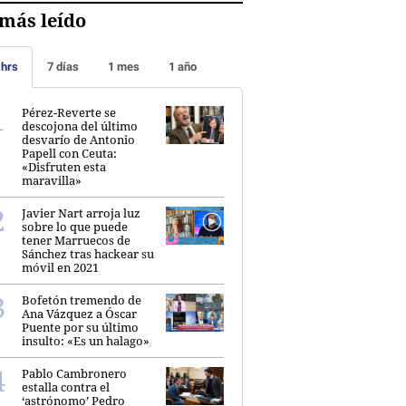
más leído
 hrs
7 días
1 mes
1 año
Pérez-Reverte se
descojona del último
desvarío de Antonio
Papell con Ceuta:
«Disfruten esta
maravilla»
Javier Nart arroja luz
sobre lo que puede
tener Marruecos de
Sánchez tras hackear su
móvil en 2021
Bofetón tremendo de
Ana Vázquez a Óscar
Puente por su último
insulto: «Es un halago»
Pablo Cambronero
estalla contra el
‘astrónomo’ Pedro