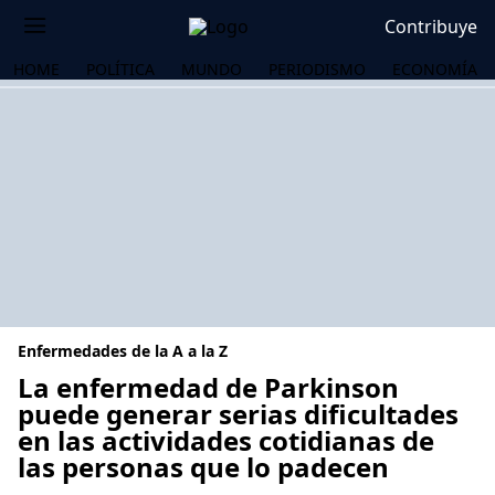
Contribuye
HOME
POLÍTICA
MUNDO
PERIODISMO
ECONOMÍA
Enfermedades de la A a la Z
La enfermedad de Parkinson
puede generar serias dificultades
en las actividades cotidianas de
OS
las personas que lo padecen