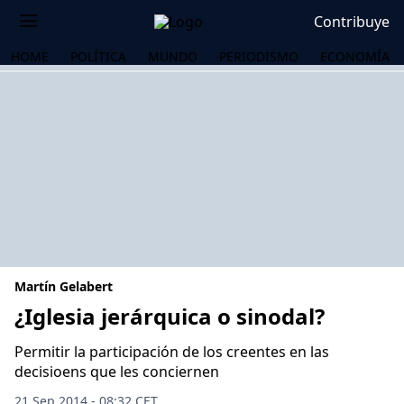
Contribuye
HOME
POLÍTICA
MUNDO
PERIODISMO
ECONOMÍA
Martín Gelabert
¿Iglesia jerárquica o sinodal?
Permitir la participación de los creentes en las
OS
decisioens que les conciernen
21 Sep 2014 - 08:32 CET