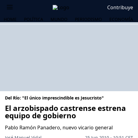
Contribuye
HOME
POLÍTICA
MUNDO
PERIODISMO
ECONOMÍA
Del Río: "El único imprescindible es Jesucristo"
El arzobispado castrense estrena
equipo de gobierno
OS
Pablo Ramón Panadero, nuevo vicario general
José Manuel Vidal
25 Jun 2010 - 10:51 CET