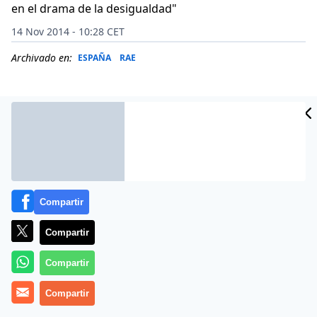
en el drama de la desigualdad"
14 Nov 2014 - 10:28 CET
Archivado en:
ESPAÑA
RAE
Compartir
Compartir
Compartir
(
Juan Antonio Mateos
op).-En la segunda sesión de las
Compartir
conversaciones de San Esteban; ha intervenido don
Joaquín García Roca
, profesor de sociología de la