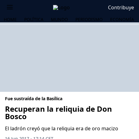
Contribuye
HOME
POLÍTICA
MUNDO
PERIODISMO
ECONOMÍA
Fue sustraída de la Basílica
Recuperan la reliquia de Don
Bosco
OS
El ladrón creyó que la reliquia era de oro macizo
16 Jun 2017 - 17:14 CET