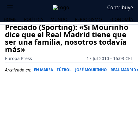
Contribuye
HOME
POLÍTICA
MUNDO
PERIODISMO
ECONOMÍA
Preciado (Sporting): «Si Mourinho
dice que el Real Madrid tiene que
ser una familia, nosotros todavía
más»
Europa Press
17 Jul 2010 - 16:03 CET
Archivado en:
EN MAREA
FÚTBOL
JOSÉ MOURINHO
REAL MADRID C
OS