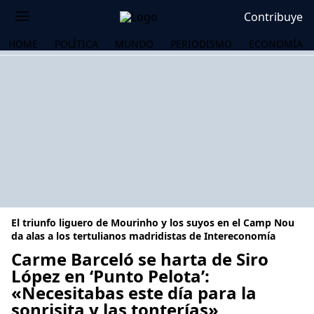
Contribuye
HOME
POLÍTICA
MUNDO
PERIODISMO
ECONOMÍA
El triunfo liguero de Mourinho y los suyos en el Camp Nou
da alas a los tertulianos madridistas de Intereconomía
Carme Barceló se harta de Siro
López en ‘Punto Pelota’:
OS
«Necesitabas este día para la
sonrisita y las tonterías»