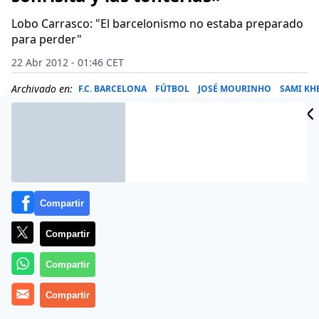
Lobo Carrasco: "El barcelonismo no estaba preparado
para perder"
22 Abr 2012 - 01:46 CET
Archivado en:
F.C. BARCELONA
FÚTBOL
JOSÉ MOURINHO
SAMI KH
Compartir
Compartir
Compartir
Compartir
El Real Madrid se levantó en el Camp Nou después