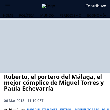
Contribuye
HOME
POLÍTICA
MUNDO
PERIODISMO
ECONOMÍA
Roberto, el portero del Málaga, el
mejor cómplice de Miguel Torres y
Paula Echevarría
OS
06 Mar 2018 - 11:10 CET
Archivado en:
DAVID BUSTAMANTE
FÚTBOL
MIGUEL TORRES
PAUL