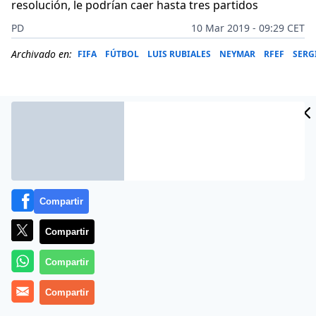
resolución, le podrían caer hasta tres partidos
PD
10 Mar 2019 - 09:29 CET
Archivado en:
FIFA
FÚTBOL
LUIS RUBIALES
NEYMAR
RFEF
SERG
Compartir
Compartir
Compartir
No es el mejor momento para el jugador. La
eliminación del
Compartir
PSG
una vez más de la
Liga de
Campeones
, no sólo trae consecuencias inmediatas