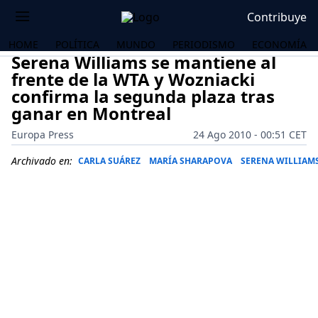
Contribuye
HOME
POLÍTICA
MUNDO
PERIODISMO
ECONOMÍA
Serena Williams se mantiene al
frente de la WTA y Wozniacki
confirma la segunda plaza tras
ganar en Montreal
Europa Press
24 Ago 2010 - 00:51 CET
Archivado en:
CARLA SUÁREZ
MARÍA SHARAPOVA
SERENA WILLIAM
OS