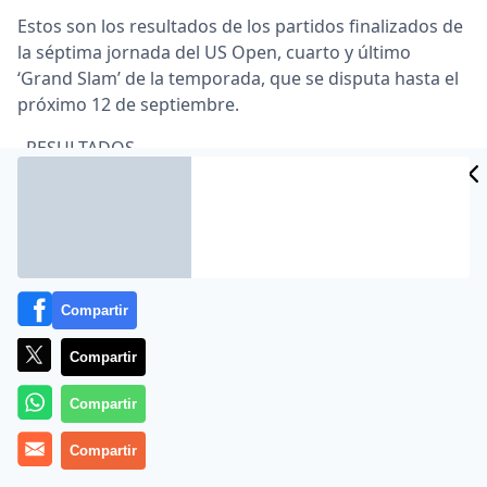
Estos son los resultados de los partidos finalizados de
la séptima jornada del US Open, cuarto y último
‘Grand Slam’ de la temporada, que se disputa hasta el
próximo 12 de septiembre.
–RESULTADOS.
HOMBRES.
-Tercera ronda.
Mikhail Youzhny (RUS/N.12) a John Isner (USA/N.18) 6-
4, 6-7(7), 7-6(5), 6-4.
Compartir
Stanislas Wawrinka (SUI/N.25) a Andy Murray
Compartir
(GBR/N.4) 6-7(3), 7-6(4), 6-3, 6-3.
Compartir
RAFA NADAL (ESP/N.1) gana a Gilles Simon (FRA), por 6-
4, 6-4 y 6-2.
Compartir