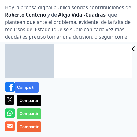
Hoy la prensa digital publica sendas contribuciones de
Roberto Centeno
y de
Alejo Vidal-Cuadras
, que
plantean que ante el problema, evidente, de la falta de
recursos del Estado (que se suple con cada vez más
deuda) es preciso tomar una decisión: o seguir con el
Estado autonómico y acabar con el Estado social… o
viceversa. Esta alternativa ya la planteé yo hace ahora
exactamente siete años, por lo que me permito
reiterar mi argumentación.
@Desdelatlantico
I. CENTENO Y VIDAL-QUADRAS: HAY QUE ELEGIR ENTRE
ESTADO SOCIAL Y ESTADO AUTONÓMICO
Compartir
Hoy la prensa digital publica dos importantes
contribuciones que plantean la necesidad de optar
Compartir
entre el Estado social y el Estado autonómico habida
Compartir
cuenta de que los recursos del Estado no llegan y se
están supliendo a base de una deuda que es ya
Compartir
insostenible.