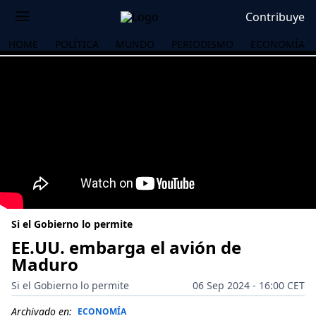
Contribuye
HOME
POLÍTICA
MUNDO
PERIODISMO
ECONOMÍA
Si el Gobierno lo permite
EE.UU. embarga el avión de
Maduro
OS
Si el Gobierno lo permite
06 Sep 2024 - 16:00 CET
Archivado en:
ECONOMÍA