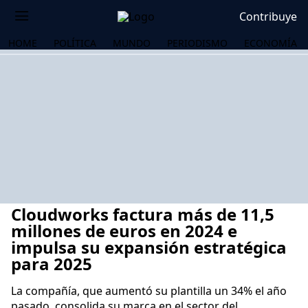
Contribuye
HOME
POLÍTICA
MUNDO
PERIODISMO
ECONOMÍA
Cloudworks factura más de 11,5
millones de euros en 2024 e
impulsa su expansión estratégica
para 2025
OS
La compañía, que aumentó su plantilla un 34% el año
pasado, consolida su marca en el sector del