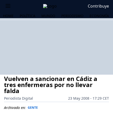
Contribuye
HOME
POLÍTICA
MUNDO
PERIODISMO
ECONOMÍA
Vuelven a sancionar en Cádiz a
tres enfermeras por no llevar
falda
Periodista Digital
23 May 2008 - 17:29 CET
OS
Archivado en:
GENTE