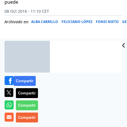
puede
08 Oct 2016 - 11:10 CET
Archivado en:
ALBA CARRILLO
FELICIANO LÓPEZ
FONSI NIETO
GE
Compartir
Compartir
Compartir
Después de maldecir el día que nació In-Feliciano
López, como ahora llama a su ex marido, Alba Carrillo
Compartir
se había hecho el firme propósito de estar callada ante