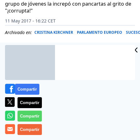
grupo de jóvenes la increpó con pancartas al grito de
"¡corrupta!"
11 May 2017 - 16:22 CET
Archivado en:
CRISTINA KIRCHNER
PARLAMENTO EUROPEO
SUCES
Compartir
Compartir
Compartir
Compartir
La expresidenta Cristina Kirchner pasó un mal
momento en el Parlamento Europeo cuando se