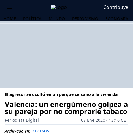
Contribuye
HOME
POLÍTICA
MUNDO
PERIODISMO
ECONOMÍA
El agresor se ocultó en un parque cercano a la vivienda
Valencia: un energúmeno golpea a
su pareja por no comprarle tabaco
OS
Periodista Digital
08 Ene 2020 - 13:16 CET
Archivado en:
SUCESOS