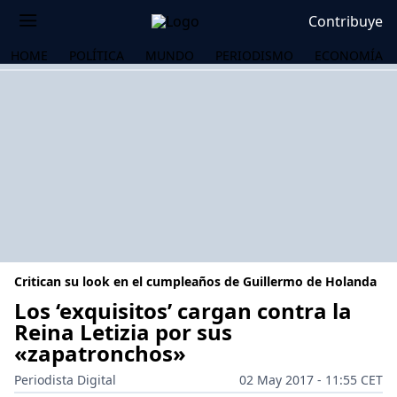
Contribuye
HOME
POLÍTICA
MUNDO
PERIODISMO
ECONOMÍA
Critican su look en el cumpleaños de Guillermo de Holanda
Los ‘exquisitos’ cargan contra la
Reina Letizia por sus
«zapatronchos»
OS
Periodista Digital
02 May 2017 - 11:55 CET