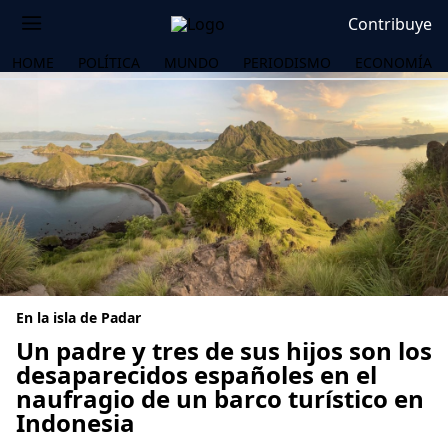
Contribuye
HOME
POLÍTICA
MUNDO
PERIODISMO
ECONOMÍA
En la isla de Padar
Un padre y tres de sus hijos son los
desaparecidos españoles en el
naufragio de un barco turístico en
OS
Indonesia