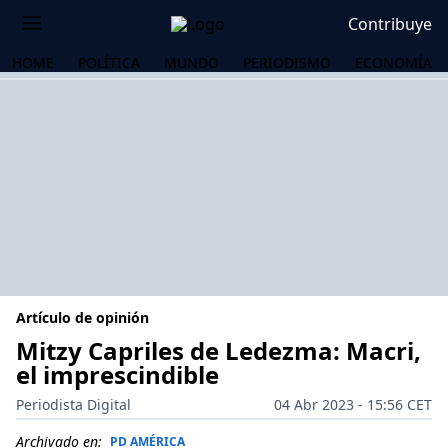
Contribuye
HOME
POLÍTICA
MUNDO
PERIODISMO
ECONOMÍA
Artículo de opinión
Mitzy Capriles de Ledezma: Macri,
el imprescindible
OS
Periodista Digital
04 Abr 2023 - 15:56 CET
Archivado en:
PD AMÉRICA