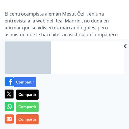
El centrocampista alemán Mesut Özil , en una
entrevista a la web del Real Madrid , no duda en
afirmar que se «divierte» marcando goles, pero
asimismo que le hace «feliz» asistir a un compañero
para que los marque … «Me divierto mucho marcando
goles, pero también disfruto dándolos. Ambas cosas
me satisfacen y siempre me hace muy feliz ayudar a
un compañero a marcar», comenta Özil, que en sus
primeros meses en el Real Madrid lleva 9 goles y 12
asistencias, en declaraciones a los medios de
comunicación del club …
Compartir
Lea el artículo completo en
www.as.com
Compartir
Compartir
Compartir