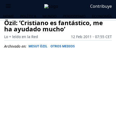
Contribuye
HOME
POLÍTICA
MUNDO
PERIODISMO
ECONOMÍA
Özil: ‘Cristiano es fantástico, me
ha ayudado mucho’
Lo + leído en la Red
12 Feb 2011 - 07:55 CET
Archivado en:
MESUT ÖZIL
OTROS MEDIOS
OS