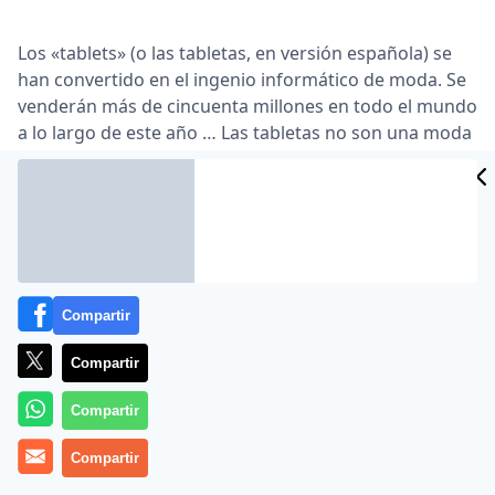
Los «tablets» (o las tabletas, en versión española) se
han convertido en el ingenio informático de moda. Se
venderán más de cincuenta millones en todo el mundo
a lo largo de este año … Las tabletas no son una moda
pasajera. Han venido para quedarse, incluso a costa
de otros dispositivos, como los ordenadores
portátiles. Los lectores de ABC tienen ahora la
oportunidad de engancharse a esta moda tentadora y
«cool» con un modelo de buenas prestaciones y precio
reducido, el Airis OnePAD de siete pulgadas …
Compartir
Lea el artículo completo en
www.abc.es
Compartir
Compartir
Compartir