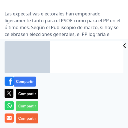
Las expectativas electorales han empeorado
ligeramente tanto para el PSOE como para el PP en el
último mes. Según el Publiscopio de marzo, si hoy se
celebrasen elecciones generales, el PP lograría el
43,5% de los votos, frente al 44,4% estimado en
febrero. Por su parte, el PSOE cosecharía el 30,2% de
las papeletas, cuando hace un mes el porcentaje
sumaba un 30,7% …
Lea el artículo completo en
www.publico.es
Compartir
Compartir
Compartir
Compartir